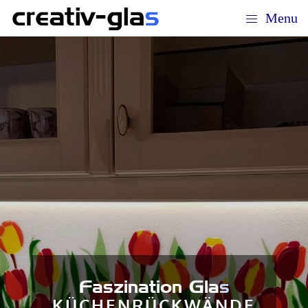
Menu
Faszination Gla
s
KÜCHENRÜCKWÄNDE