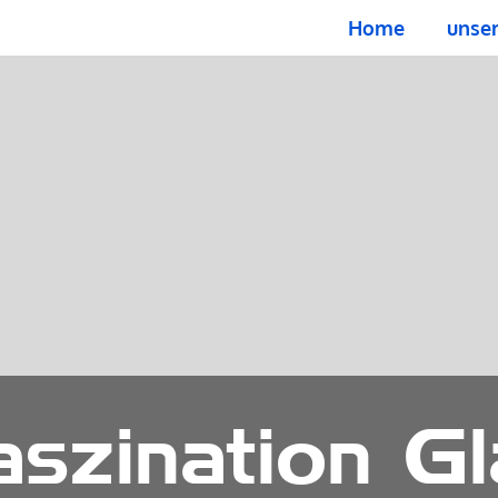
Home
unser
aszination Gl